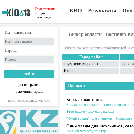
Казахстанские
КИО
Результаты
Опл
интернет
олимпиады
Имя пользователя:
Выбор области
-
Восточно-Ка
Отчет по количеству победителей и о
Пароль:
Город|район
Глубоковский район
Ново-
Итого
регистрация
Предмет
вспомнить пароль
Бесплатные тесты
войти через социальную сеть
Начальная военная и технологическая подг
Этнография казахского народа
"Юный эрудит" (для учеников 4-5 классов)
Олимпиады для школьников, сезон
Русская литература 2 тур