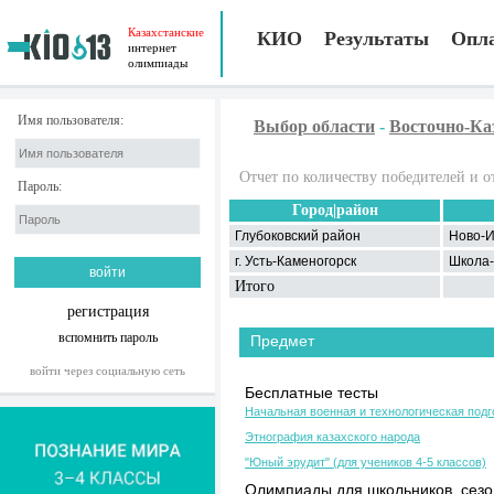
Казахстанские
КИО
Результаты
Опл
интернет
олимпиады
Имя пользователя:
Выбор области
-
Восточно-Ка
Отчет по количеству победителей и о
Пароль:
Город|район
Глубоковский район
Ново-
г. Усть-Каменогорск
Школа
Итого
регистрация
вспомнить пароль
Предмет
войти через социальную сеть
Бесплатные тесты
Начальная военная и технологическая подг
Этнография казахского народа
"Юный эрудит" (для учеников 4-5 классов)
Олимпиады для школьников, сезон