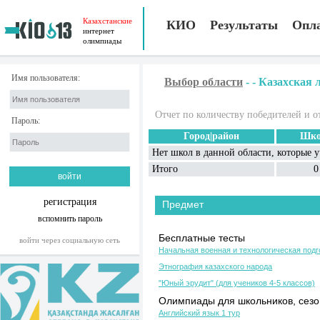
Казахстанские
КИО
Результаты
Опл
интернет
олимпиады
Имя пользователя:
Выбор области
-
-
Казахская л
Отчет по количеству победителей и о
Пароль:
Город|район
Шко
Нет школ в данной области, которые 
Итого
0
регистрация
Предмет
вспомнить пароль
Бесплатные тесты
войти через социальную сеть
Начальная военная и технологическая подг
Этнография казахского народа
"Юный эрудит" (для учеников 4-5 классов)
Олимпиады для школьников, сезон
Английский язык 1 тур