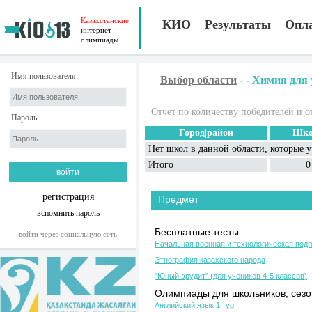
Казахстанские
КИО
Результаты
Опл
интернет
олимпиады
Имя пользователя:
Выбор области
-
-
Химия для 
Отчет по количеству победителей и о
Пароль:
Город|район
Шко
Нет школ в данной области, которые 
Итого
0
регистрация
Предмет
вспомнить пароль
Бесплатные тесты
войти через социальную сеть
Начальная военная и технологическая подг
Этнография казахского народа
"Юный эрудит" (для учеников 4-5 классов)
Олимпиады для школьников, сезон
Английский язык 1 тур