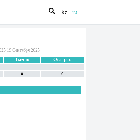
kz
ru
025 19 Сентября 2025
3 место
Отл. рез.
0
0