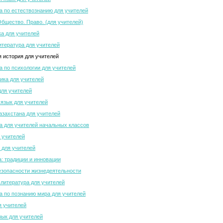
 по естествознанию для учителей
Общество. Право. (для учителей)
а для учителей
итература для учителей
 история для учителей
 по психологии для учителей
ка для учителей
для учителей
 язык для учителей
азахстана для учителей
 для учителей начальных классов
 учителей
 для учителей
а: традиции и инновации
зопасности жизнедеятельности
 литература для учителей
 по познанию мира для учителей
я учителей
зык для учителей