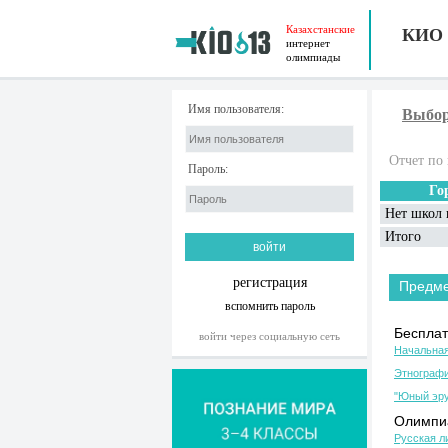
Казахстанские
КИО
интернет
олимпиады
Имя пользователя:
Выбор
Отчет по 
Пароль:
Го
Нет школ 
Итого
регистрация
Предм
вспомнить пароль
Бесплат
войти через социальную сеть
Начальная
Этнографи
"Юный эру
Олимпиа
Русская л