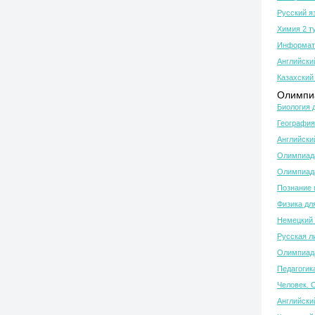
Русский я
Химия 2 т
Информати
Английски
Казахский 
Олимпиа
Биология 
География
Английски
Олимпиада
Олимпиада
Познание 
Физика дл
Немецкий 
Русская л
Олимпиада
Педагогик
Человек. 
Английски