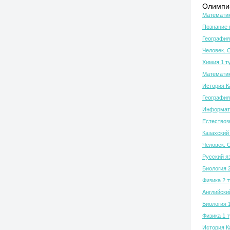
Олимпиа
Математик
Познание 
География
Человек. 
Химия 1 т
Математик
История К
География
Информати
Естествозн
Казахский 
Человек. 
Русский я
Биология 
Физика 2 
Английски
Биология 
Физика 1 
История К