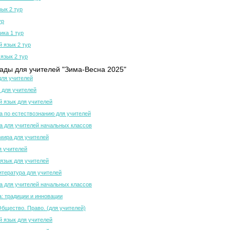
зык 2 тур
ур
ка 1 тур
й язык 2 тур
язык 2 тур
ды для учителей "Зима-Весна 2025"
для учителей
 для учителей
й язык для учителей
 по естествознанию для учителей
 для учителей начальных классов
мира для учителей
я учителей
язык для учителей
итература для учителей
 для учителей начальных классов
а: традиции и инновации
Общество. Право. (для учителей)
й язык для учителей