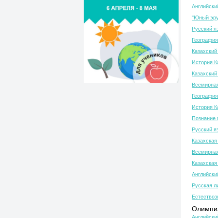
Английски
"Юный эру
Русский я
География
Казахский 
История К
Казахский 
Всемирная
География
История К
Познание 
Русский я
Казахская
Всемирная
Казахская
Английски
Русская л
Естествоз
Олимпиа
Английски