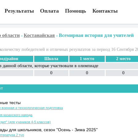
Результаты
Оплата
Помощь
Контакты
 области
-
Костанайская
-
Всемирная история для учителей
количеству победителей и отличных результатов за период 16 Сентября 2
род|район
Школа
1 место
2 место
в данной области, которые участвовали в олимпиаде
0
0
0
ет
ные тесты
 военная и технологическая подготовка
я казахского народа
дит" (для учеников 4-5 классов)
ды для школьников, сезон "Осень - Зима 2025"
итература 2 тур