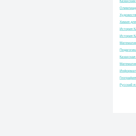
Казахский
Олимпиада
Художеств
Химия для
История К
История К
Математик
Педагогик
Казахская
Математик
Информати
География
Русский я