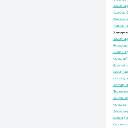
Олимпиада
Человек. 
Математик
Русская л
Всемирная
Олимпиада
Информати
Биология 
Казахский
История К
Олимпиада
Химия для
География
Педагогик
Основы бе
Казахская
Олимпиада
Физика дл
Русский я