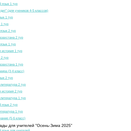
й язык 1 тур
дит" (для учеников 4-5 классов)
зык 1 тур
 1 тур
язык 2 тур
азахстана 2 тур
язык 1 тур
 история 1 тур
 2 тур
азахстана 1 тур
мира (3-4 класс)
зык 2 тур
 литература 2 тур
 история 2 тур
 литература 1 тур
й язык 2 тур
итература 1 тур
нание (5-6 класс)
ды для учителей "Осень-Зима 2025"
й язык для учителей