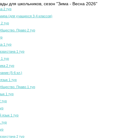
ды для школьников, сезон "Зима - Весна 2026"
а 2 тур
мира (для учащихся 3-4 классов)
 2 тур
Общество. Право 2 тур
ур
а 1 тур
азахстана 1 тур
 1 тур
ка 2 тур
ание (5-6 кл.)
язык 1 тур
Общество. Право 1 тур
зык 1 тур
2 тур
тур
й язык 1 тур
1 тур
тур
азахстана 2 тур