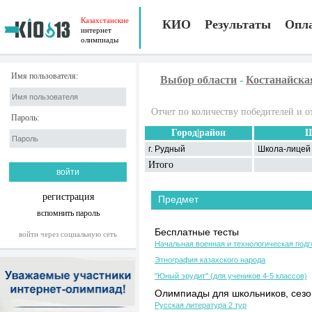
Казахстанские
КИО
Результаты
Опл
интернет
олимпиады
Имя пользователя:
Выбор области
-
Костанайска
Отчет по количеству победителей и о
Пароль:
Город|район
Ш
г. Рудный
Школа-лицей
Итого
регистрация
Предмет
вспомнить пароль
Бесплатные тесты
войти через социальную сеть
Начальная военная и технологическая подг
Этнография казахского народа
"Юный эрудит" (для учеников 4-5 классов)
Олимпиады для школьников, сезон
Русская литература 2 тур