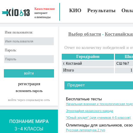
Казахстанские
КИО
Результаты
Опл
интернет
олимпиады
Имя пользователя:
Выбор области
-
Костанайска
Отчет по количеству победителей и о
Пароль:
Город|район
Шко
г. Костанай
СШ №7
Итого
1
регистрация
Предмет
вспомнить пароль
Бесплатные тесты
войти через социальную сеть
Начальная военная и технологическая подг
Этнография казахского народа
"Юный эрудит" (для учеников 4-5 классов)
Олимпиады для школьников, сезон
Русская литература 2 тур