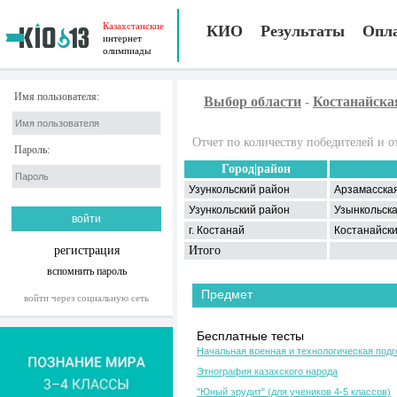
Казахстанские
КИО
Результаты
Опл
интернет
олимпиады
Имя пользователя:
Выбор области
-
Костанайска
Отчет по количеству победителей и о
Пароль:
Город|район
Узункольский район
Арзамасска
Узункольский район
Узынкольск
г. Костанай
Костанайск
регистрация
Итого
вспомнить пароль
Предмет
войти через социальную сеть
Бесплатные тесты
Начальная военная и технологическая подг
Этнография казахского народа
"Юный эрудит" (для учеников 4-5 классов)