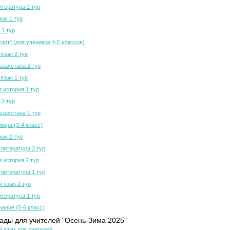
итература 2 тур
зык 1 тур
 1 тур
дит" (для учеников 4-5 классов)
язык 2 тур
азахстана 2 тур
язык 1 тур
 история 1 тур
 2 тур
азахстана 1 тур
мира (3-4 класс)
зык 2 тур
 литература 2 тур
 история 2 тур
 литература 1 тур
й язык 2 тур
итература 1 тур
нание (5-6 класс)
ды для учителей "Осень-Зима 2025"
й язык для учителей