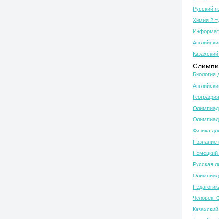
Русский я
Химия 2 т
Информати
Английски
Казахский 
Олимпиа
Биология 
Английски
География
Олимпиада
Олимпиада
Физика дл
Познание 
Немецкий 
Русская л
Олимпиада
Педагогик
Человек. 
Казахский