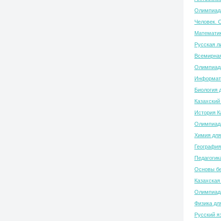
Олимпиада
Человек. 
Математик
Русская л
Всемирная
Олимпиада
Информати
Биология 
Казахский
История К
Олимпиада
Химия для
География
Педагогик
Основы бе
Казахская
Олимпиада
Физика дл
Русский я