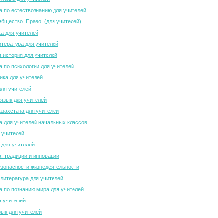
 по естествознанию для учителей
Общество. Право. (для учителей)
а для учителей
итература для учителей
 история для учителей
 по психологии для учителей
ка для учителей
для учителей
 язык для учителей
азахстана для учителей
 для учителей начальных классов
 учителей
 для учителей
а: традиции и инновации
зопасности жизнедеятельности
 литература для учителей
 по познанию мира для учителей
я учителей
зык для учителей