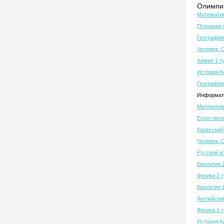
Олимпиа
Математик
Познание 
География
Человек. 
Химия 1 т
История К
География
Информати
Математик
Естествозн
Казахский 
Человек. 
Русский я
Биология 
Физика 2 
Биология 
Английски
Физика 1 
История К