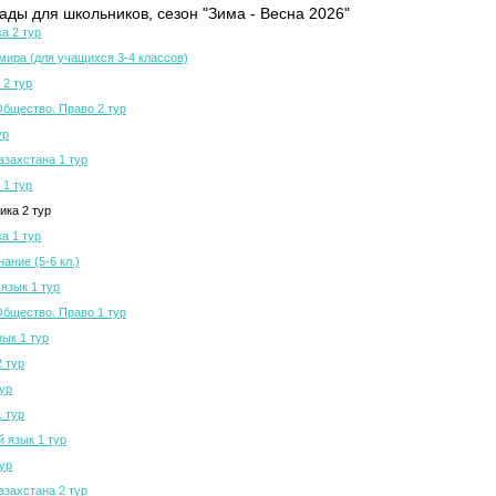
ды для школьников, сезон "Зима - Весна 2026"
а 2 тур
мира (для учащихся 3-4 классов)
 2 тур
Общество. Право 2 тур
ур
азахстана 1 тур
 1 тур
ка 2 тур
а 1 тур
ание (5-6 кл.)
язык 1 тур
Общество. Право 1 тур
зык 1 тур
2 тур
тур
1 тур
й язык 1 тур
тур
азахстана 2 тур