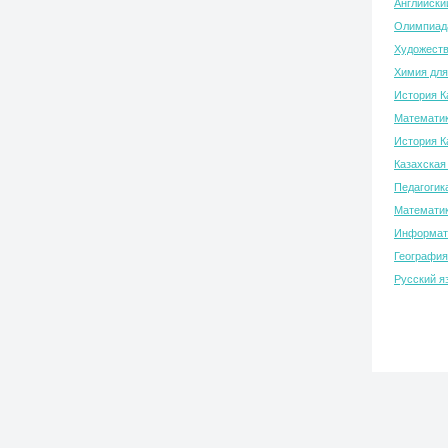
Английски
Олимпиада
Художеств
Химия для
История К
Математик
История К
Казахская
Педагогик
Математик
Информати
География
Русский я