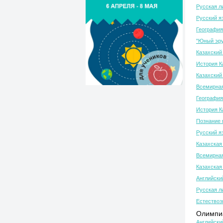
Русская л
Русский я
География
"Юный эру
Казахский 
История К
Казахский 
Всемирная
География
История К
Познание 
Русский я
Казахская
Всемирная
Казахская
Английски
Русская л
Естествоз
Олимпиа
Английски