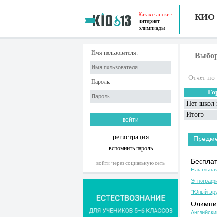
Казахстанские
КИО
интернет
олимпиады
Имя пользователя:
Выбор
Отчет по 
Пароль:
Го
Нет школ 
Итого
регистрация
Предм
вспомнить пароль
Бесплат
войти через социальную сеть
Начальная
Этнографи
"Юный эру
Олимпиа
Английски