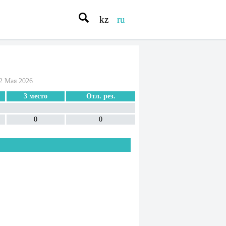
kz
ru
2 Мая 2026
3 место
Отл. рез.
0
0