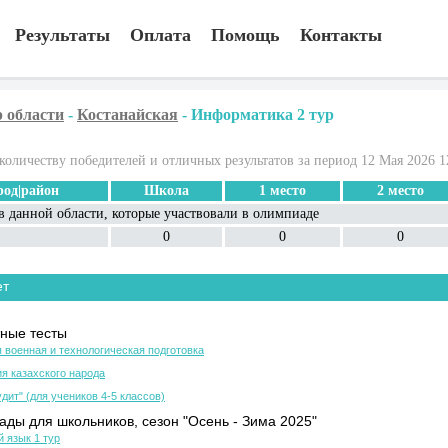
Результаты
Оплата
Помощь
Контакты
 области
-
Костанайская
-
Информатика 2 тур
количеству победителей и отличных результатов за период 12 Мая 2026 1
род|район
Школа
1 место
2 место
в данной области, которые участвовали в олимпиаде
0
0
0
ет
ные тесты
 военная и технологическая подготовка
я казахского народа
дит" (для учеников 4-5 классов)
ды для школьников, сезон "Осень - Зима 2025"
й язык 1 тур