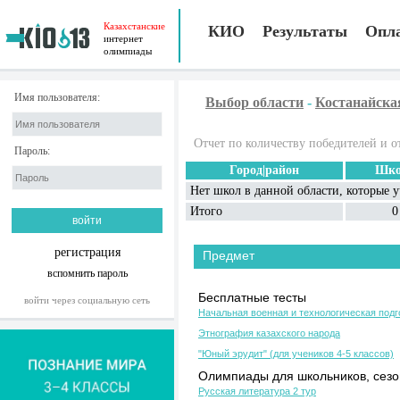
Казахстанские
КИО
Результаты
Опл
интернет
олимпиады
Имя пользователя:
Выбор области
-
Костанайска
Отчет по количеству победителей и о
Пароль:
Город|район
Шко
Нет школ в данной области, которые 
Итого
0
регистрация
Предмет
вспомнить пароль
Бесплатные тесты
войти через социальную сеть
Начальная военная и технологическая подг
Этнография казахского народа
"Юный эрудит" (для учеников 4-5 классов)
Олимпиады для школьников, сезон
Русская литература 2 тур